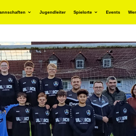
annschaften
Jugendleiter
Spielorte
Events
Wer