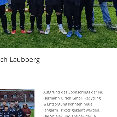
rich Laubberg
Aufgrund des Sponsorings der Fa.
Hermann Ulrich GmbH Recycling
& Entsorgung konnten neue
langarm Trikots gekauft werden.
Die Spieler und Trainer der D-